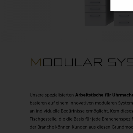
MODULAR SYST
Unsere spezialisierten
Arbeitstische für Uhrmach
basieren auf einem innovativen modularen System
an individuelle Bedürfnisse ermöglicht. Kern diese
Tischgestelle, die die Basis für jede Branchenspe
der Branche können Kunden aus diesen Grundmode