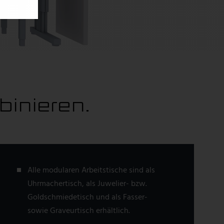
inieren.
Alle modularen Arbeitstische sind als
Uhrmachertisch, als Juwelier- bzw.
Goldschmiedetisch und als Fasser-
sowie Graveurtisch erhältlich.