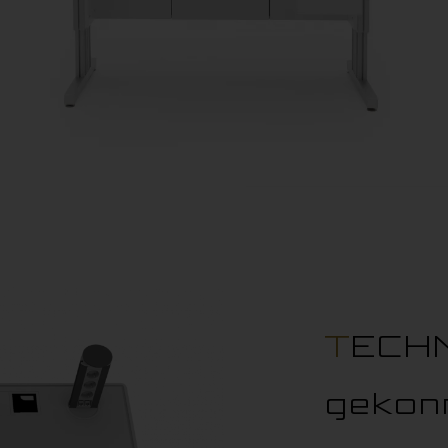
TECH
gekonn