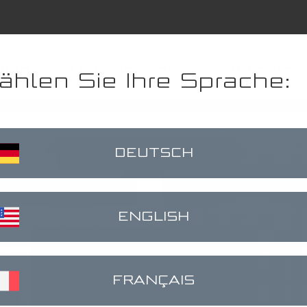
ukte
Unternehmen
Infocenter
ählen Sie Ihre Sprache:
er
klinks
DEUTSCH
ENGLISH
FRANÇAIS