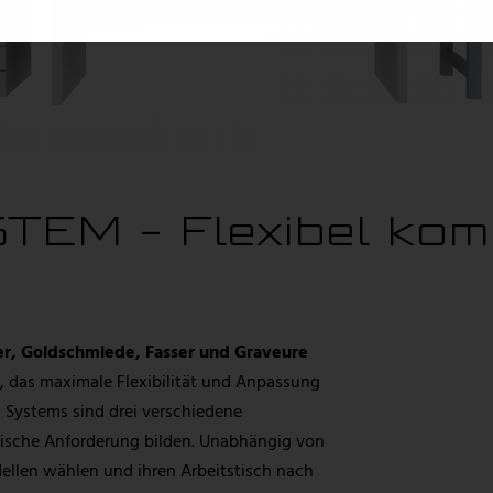
EM - Flexibel komb
er, Goldschmiede, Fasser und Graveure
, das maximale Flexibilität und Anpassung
s Systems sind drei verschiedene
zifische Anforderung bilden. Unabhängig von
llen wählen und ihren Arbeitstisch nach