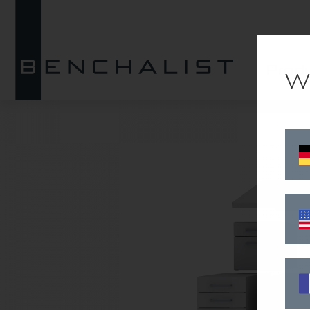
02
Prod
W
Head
Quic