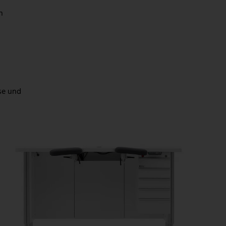
n
se und