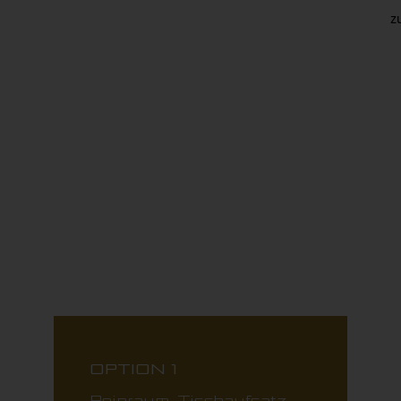
z
OPTION 1
Reinraum-Tischaufsatz