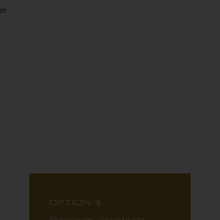
en
OPTION 3
Reinraum-Werktisch