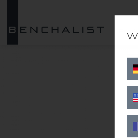
02
Prod
W
Head
Quic