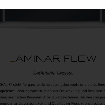
LAMINAR FLOW
Ganzheitliche Konzepte.
HALIST steht für ganzheitliche Lösungskonzepte und bietet Ihne
greiches Leistungsspektrum bei der Entwicklung und Realisieru
denspezifischen Reinraum Arbeitsplatzsystemen. Um den steige
erungen an Zuverlässigkeit und Qualität im Produktionsprozess 