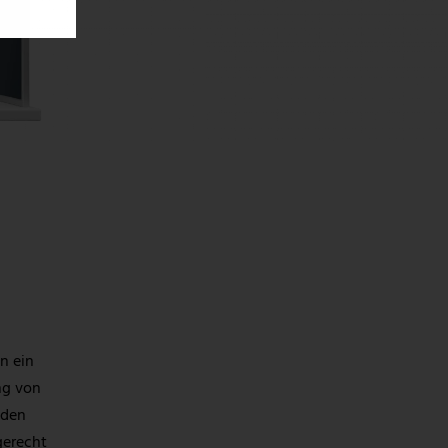
n ein
ng von
nden
gerecht