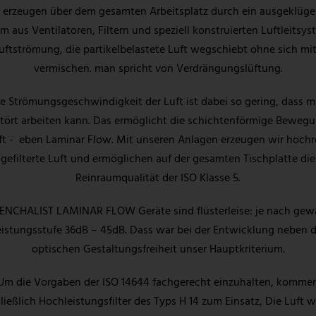
 erzeugen über dem gesamten Arbeitsplatz durch ein ausgeklüge
m aus Ventilatoren, Filtern und speziell konstruierten Luftleitsy
uftströmung, die partikelbelastete Luft wegschiebt ohne sich mit
vermischen. man spricht von Verdrängungslüftung.
e Strömungsgeschwindigkeit der Luft ist dabei so gering, dass 
tört arbeiten kann. Das ermöglicht die schichtenförmige Bewegu
ft - eben Laminar Flow. Mit unseren Anlagen erzeugen wir hochr
gefilterte Luft und ermöglichen auf der gesamten Tischplatte die
Reinraumqualität der ISO Klasse 5.
ENCHALIST LAMINAR FLOW Geräte sind flüsterleise: je nach gew
eistungsstufe 36dB – 45dB. Dass war bei der Entwicklung neben d
optischen Gestaltungsfreiheit unser Hauptkriterium.
Um die Vorgaben der ISO 14644 fachgerecht einzuhalten, komme
ließlich Hochleistungsfilter des Typs H 14 zum Einsatz, Die Luft w