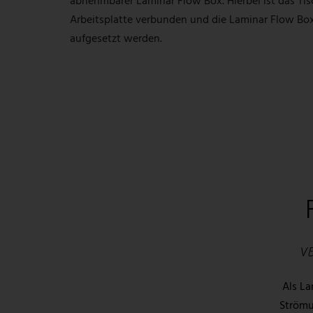
abnehmbarer Laminar Flow Box. Hierbei ist das Tisc
Arbeitsplatte verbunden und die Laminar Flow Bo
aufgesetzt werden.
V
Als La
Strömu