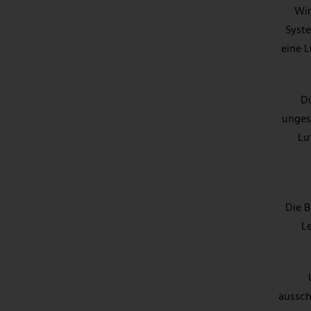
Wir
Syste
eine L
Di
unges
Lu
Die B
L
aussch