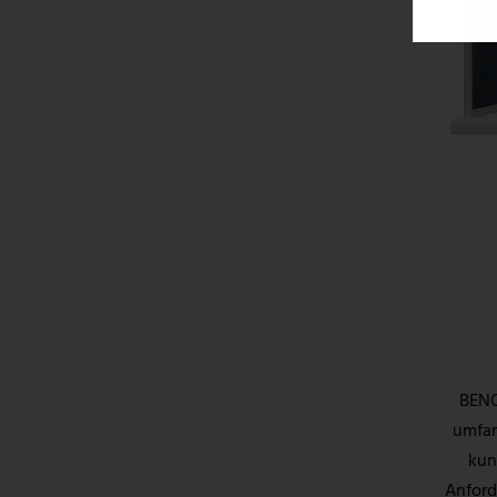
BENC
umfan
kun
Anford