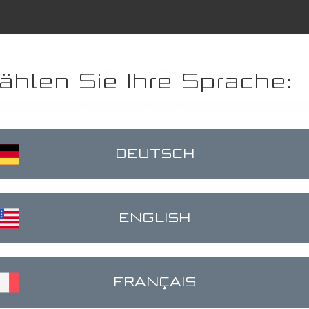
ukte
Unternehmen
Infocenter
ählen Sie Ihre Sprache:
er
klinks
DEUTSCH
ENGLISH
FRANÇAIS