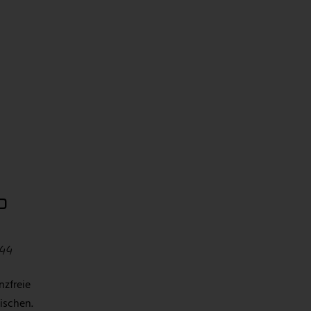
P
44
nzfreie
ischen.