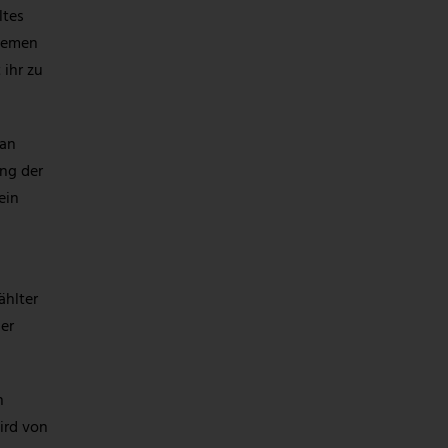
ltes
stemen
 ihr zu
man
ng der
ein
ählter
er
n
ird von