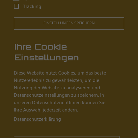
Uhrmachertische
Tracking
Goldschmiedetische
EINSTELLUNGEN SPEICHERN
Fassertische
Reinraum Arbeitsplätze
Ihre Cookie
Einstellungen
Wissenswertes
Diese Website nutzt Cookies, um das beste
Händler in Ihrer Nähe
Nutzererlebnis zu gewährleisten, um die
Nutzung der Website zu analysieren und
Aktuelles
Datenschutzeinstellungen zu speichern. In
Über Uns
unseren Datenschutzrichtlinien können Sie
Ihre Auswahl jederzeit ändern.
Referenzen
Datenschutzerklärung
04