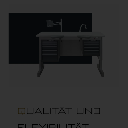
MODULAR System
UNIQUE System
LAMINAR FLOW System
Aktuelles
Download Portal
Händler finden
QUALITÄT UND
FLEXIBILITÄT