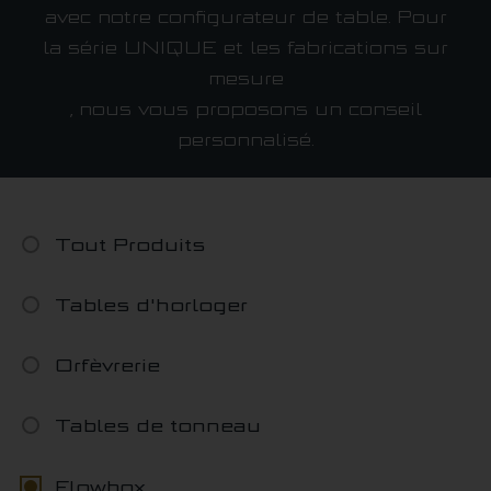
Système MODULAR
avec notre configurateur de table. Pour
Système UNIQUE
la série UNIQUE et les fabrications sur
mesure
Système LAMINAR FLOW
, nous vous proposons un conseil
Actualités
personnalisé.
Portail de téléchargement
Tout Produits
Trouver un revendeur
Tables d'horloger
Orfèvrerie
Tables de tonneau
Flowbox