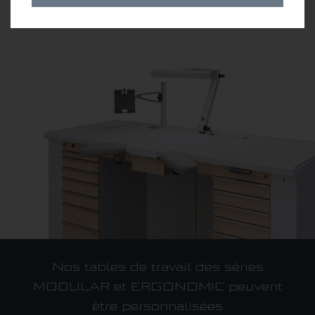
votre poste de travail.
Entreprise
Qui sommes-nous ?
Qualification
Service
Références
Carrière
Centre d'information
Nos tables de travail des séries
MODULAR et ERGONOMIC peuvent
être personnalisées