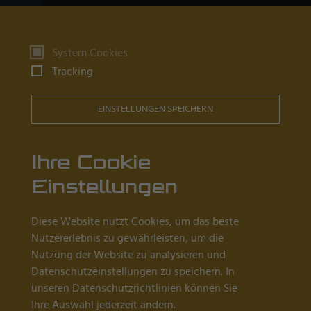
Produkte
System Cookies
Tracking
Uhrmachertische
Goldschmiedetische
EINSTELLUNGEN SPEICHERN
Fassertische
Reinraum Arbeitsplätze
Ihre Cookie
Einstellungen
Wissenswertes
Diese Website nutzt Cookies, um das beste
Händler in Ihrer Nähe
Nutzererlebnis zu gewährleisten, um die
Nutzung der Website zu analysieren und
Aktuelles
Datenschutzeinstellungen zu speichern. In
Über Uns
unseren Datenschutzrichtlinien können Sie
Ihre Auswahl jederzeit ändern.