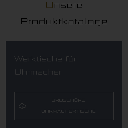
MODULAR System
Unsere
UNIQUE System
Produktkataloge
LAMINAR FLOW System
Aktuelles
Download Portal
Werktische für
Händler finden
Uhrmacher
BROSCHÜRE
UHRMACHERTISCHE