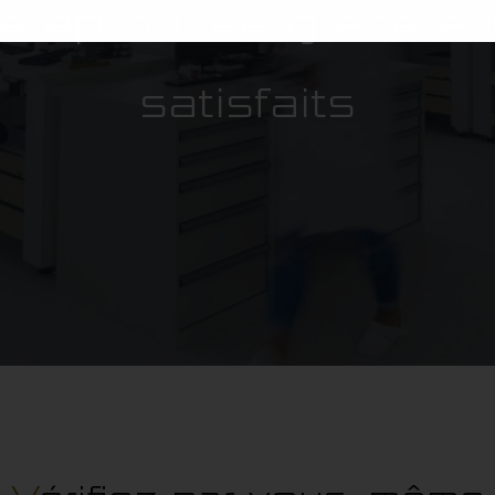
é éprouvée grâce à 
satisfaits