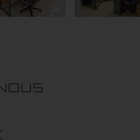
NOUS
r
z-