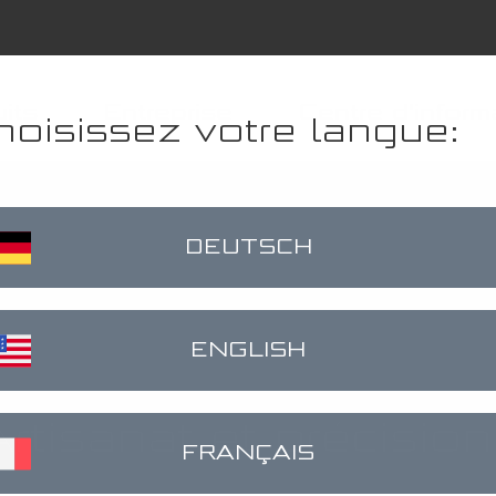
its
Entreprise
Centre d'inform
hoisissez votre langue:
er
klinks
DEUTSCH
ENGLISH
rtisanat et précision
FRANÇAIS